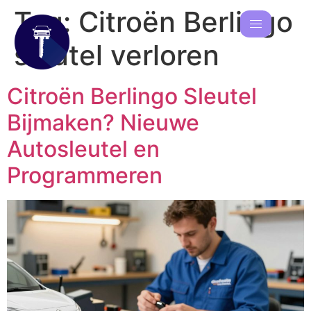
Tag:
Citroën Berlingo
sleutel verloren
Citroën Berlingo Sleutel
Bijmaken? Nieuwe
Autosleutel en
Programmeren