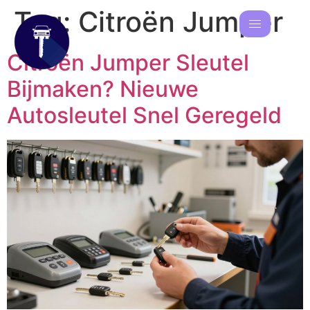
Tag:
Citroën Jumper
Citroën Jumper Sleutel
Bijmaken? Nieuwe
Autosleutel Snel Geregeld