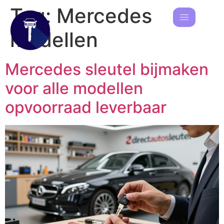
Tag:
Mercedes
modellen
Mercedes sleutel bijmaken
voor alle modellen
opvoorraad leverbaar