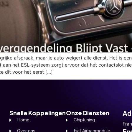
angrijke afspraak, maar je auto weigert alle dienst. Het is 
fect aan het ESL-systeem zorgt ervoor dat het contactslot n
e dit voor het eerst […]
Snelle Koppelingen
Onze Diensten
Ad
Home
Chiptuning
Fran
Over ons
Fiat Airbagmodule