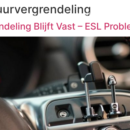
urvergrendeling
Over ons
Onze diensten
Auto sleutel bijmaken
eling Blijft Vast – ESL Prob