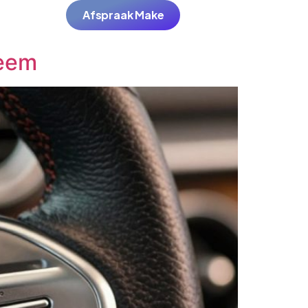
Afspraak Make
leem